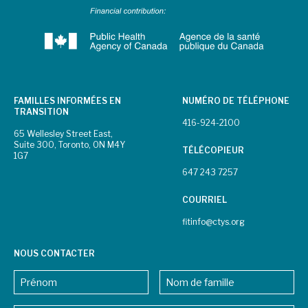
FAMILLES INFORMÉES EN
NUMÉRO DE TÉLÉPHONE
TRANSITION
416-924-2100
65 Wellesley Street East,
Suite 300, Toronto, ON M4Y
TÉLÉCOPIEUR
1G7
647 243 7257
COURRIEL
fitinfo@ctys.org
NOUS CONTACTER
Nom
FIRST
LAST
NAME
*
NAME