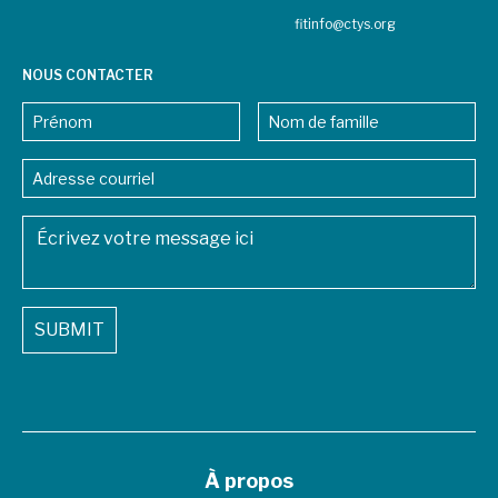
fitinfo@ctys.org
NOUS CONTACTER
Nom
FIRST
LAST
NAME
*
NAME
EMAIL
ADDRESS
*
MESSAGE
*
SUBMIT
À propos